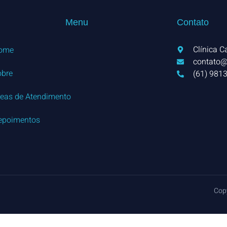
Menu
Contato
Clínica C
ome
contato@
obre
(61) 981
reas de Atendimento
epoimentos
Copy